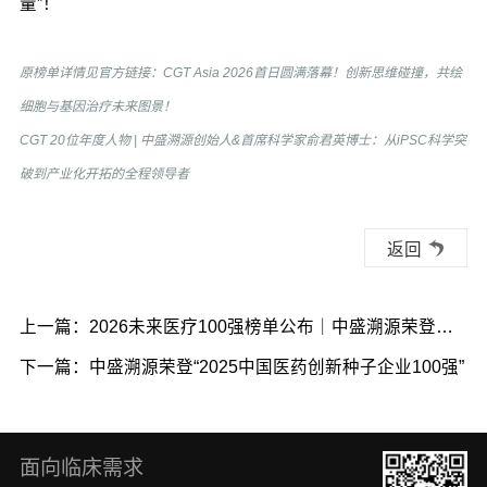
量”！
原榜单详情见官方链接：
CGT Asia 2026首日圆满落幕！创新思维碰撞，共绘
细胞与基因治疗未来图景！
CGT 20位年度人物 | 中盛溯源创始人&首席科学家俞君英博士：从iPSC科学突
破到产业化开拓的全程领导者
返回
上一篇：2026未来医疗100强榜单公布｜中盛溯源荣登双
项榜单
下一篇：中盛溯源荣登“2025中国医药创新种子企业100强”
面向临床需求